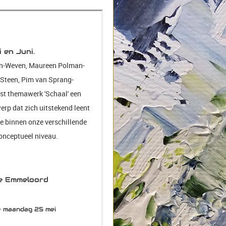
 en Juni.
en-Weven, Maureen Polman-
Steen, Pim van Sprang-
st themawerk 'Schaal' een
rp dat zich uitstekend leent
tie binnen onze verschillende
conceptueel niveau.
d
e Emmeloord
– maandag 25 mei