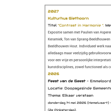
2027
Kulturhus Giethoorn
Titel
“Contrast in Harmonie ”.
Mei
Expositie samen met Paulien van Asper
Keramiek, Ton van Sprang-Beeldhouwen 
Beeldhouwen Hout. Individueel werk naa
alledaags maar veelzijdig gebruiksvoorwe
voor een vrije en persoonlijke interpreta
kunstdisciplines, zowel functioneel als 
2026
Feest van de Geest
- Emmeloor
Locatie: Doopsgezinde Gemeent
Thema: Elkaar verstaan
donderdag 14 mei 2026 (Hemelvaart) 
(2e Pinksterdag).