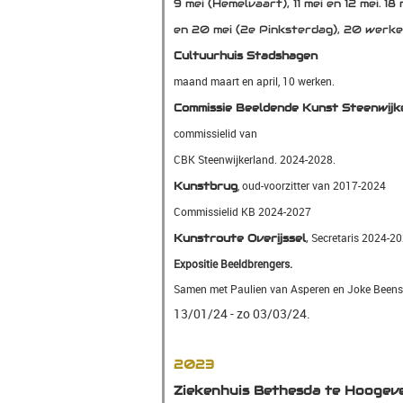
9 mei (Hemelvaart), 11 mei en 12 mei. 18
en 20 mei (2e Pinksterdag), 20 werke
Cultuurhuis Stadshagen
maand maart en april, 10 werken.
Commissie Beeldende Kunst Steenwij
commissielid van
CBK Steenwijkerland. 2024-2028.
,
oud-voorzitter van 2017-2024
Kunstbrug
Commissielid KB 2024-2027
Secretaris 2024-2
Kunstroute Overijssel
,
Expositie Beeldbrengers.
Samen met Paulien van Asperen en Joke Beens
13/01/24 - zo 03/03/24.
2023
Ziekenhuis Bethesda te Hoogev