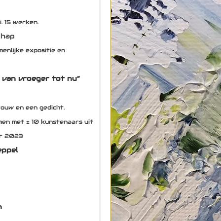
. 15 werken.
chap
enlijke expositie en
van vroeger tot nu”
vrouw en een gedicht.
en met ± 10 kunstenaars uit
ar 2023
eppel
n