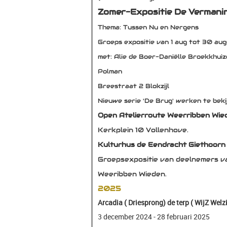
Zomer-Expositie De Vermaning
Thema: Tussen Nu en Nergens
Groeps expositie van 1 aug tot 30 au
met: Alie de Boer-Daniëlle Broekkhu
Polman
Breestraat 2
Blokzijl
Nieuwe serie 'De Brug' werken te beki
Open Atelierroute Weerribben Wie
Kerkplein 10 Vollenhove.
Kulturhus de Eendracht Giethoorn
Groepsexpositie van deelnemers va
Weeribben Wieden.
2025
Arcadia ( Driesprong) de terp ( WijZ Welz
3 december 2024 - 28 februari 2025