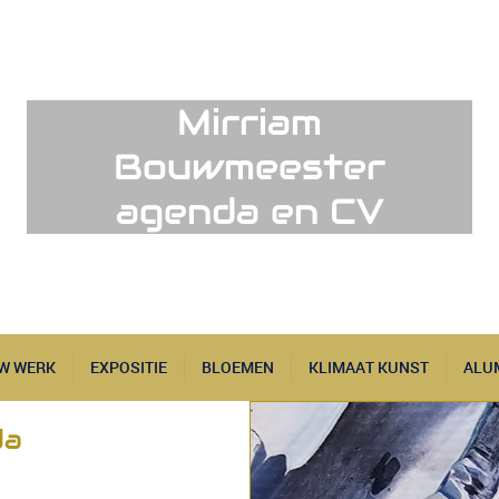
Mirriam
Bouwmeester
agenda en CV
W WERK
EXPOSITIE
BLOEMEN
KLIMAAT KUNST
ALU
da