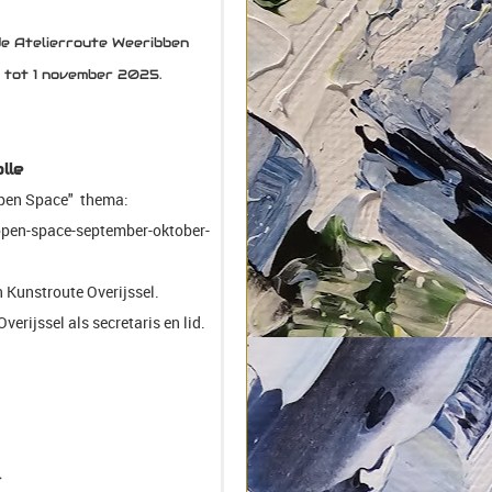
de Atelierroute Weeribben
r tot 1 november 2025.
lle
pen Space"
thema:
open-space-september-oktober-
 Kunstroute Overijssel.
erijssel als secretaris en lid.
r