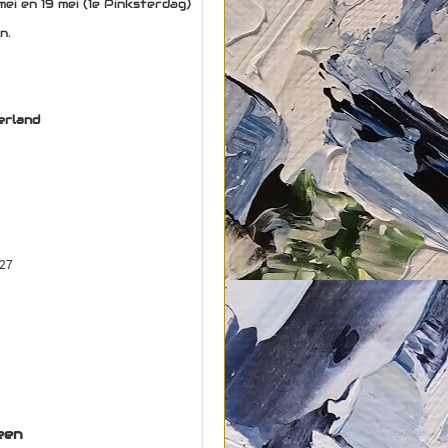
 mei en 19 mei (1e Pinksterdag)
n.
kerland
027
een