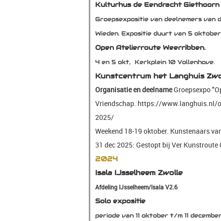
Kulturhus de Eendracht Giethoorn
Groepsexpositie van deelnemers van 
Wieden. Expositie duurt van 5 oktobe
Open Atelierroute Weerribben.
4 en 5 okt, Kerkplein 10 Vollenhove.
Kunstcentrum het Langhuis Zwo
Organisatie en deelname
Groepsexpo
"O
Vriendschap.
https://www.langhuis.nl/
2025/
Weekend 18-19 oktober. Kunstenaars van
31 dec 2025: Gestopt bij Ver Kunstroute Ov
2024
Isala IJsselheem Zwolle
Afdeling IJsselheem/Isala V2.6
Solo expositie
periode van 11 oktober t/m 11 decembe