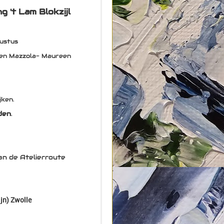
 't Lam Blokzijl
gustus
izen Mazzola- Maureen
jken.
den
.
n de Atelierroute
ijn) Zwolle