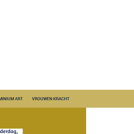
MINIUM ART
VROUWEN KRACHT
nderdag,