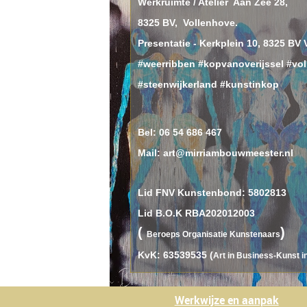
Werkruimte / Atelier Aan Zee 28,
8325 BV, Vollenhove.
Presentatie - Kerkplein 10, 8325 BV
#weerribben #kopvanoverijssel #vo
#steenwijkerland #kunstinkop
Bel:
06 54 686 467
Mail: art@mirriambouwmeester.nl
Lid FNV Kunstenbond: 5802813
Lid B.O.K RBA202012003
(
)
B
eroeps
O
rganisatie
K
unstenaars
KvK: 63539535 (
Art in Business-Kunst i
Werkwijze en aanpak