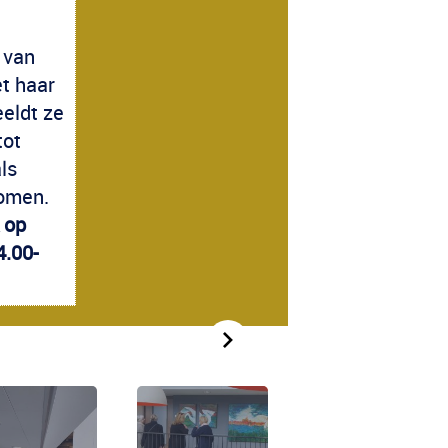
 van
t haar
eeldt ze
tot
ls
nomen.
k op
4.00-