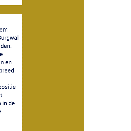
eem
Burgwal
uden.
de
en en
 breed
ositie
t
 in de
e