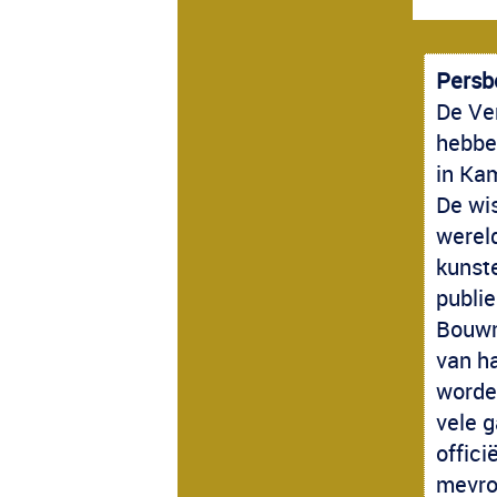
Persbe
De Ve
hebbe
in Ka
De wis
werel
kunst
publi
Bouwm
van ha
worde
vele 
offici
mevro