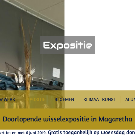
Expositie
W WERK
EXPOSITIE
BLOEMEN
KLIMAAT KUNST
ALU
Doorlopende wisselexpositie in Magaretha
Gratis toegankelijk op woensdag do
rt tot en met 6 juni 2019.