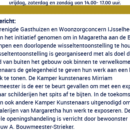
vrijdag, zaterdag en zondag van 14.00- 17.00 uur.
richt:
renigde Gasthuizen en Woonzorgconcern IJsselh
n het initiatief genomen om in Magaretha aan de 
mpen een doorlopende wisseltentoonstelling te ho
seltentoonstelling is georganiseerd met als doel 
d van buiten het gebouw ook binnen te verwelkom
enaars de gelegenheid te geven hun werk aan een
ek te tonen. De Kamper kunstenares Mirriam
eester is de eer te beurt gevallen om met een exp
ar schilderijen het spits af te bijten. In de toekoms
n ook andere Kamper Kunstenaars uitgenodigd om
galerijen van Margaretha hun werk te exposeren. D
ële openingshandeling is verricht door bewoonster
uw A. Bouwmeester-Strieker.