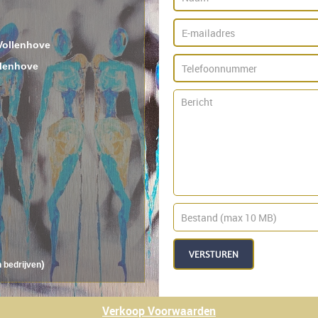
 Vollenhove
llenhove
VERSTUREN
)
n bedrijven
Verkoop Voorwaarden