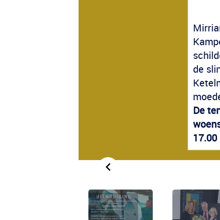
Mirri
Kampe
schild
de sli
Ketelm
moeder
De ten
woens
17.00 