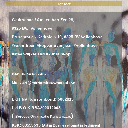
Contact
Werkruimte / Atelier Aan Zee 28,
8325 BV, Vollenhove.
Presentatie - Kerkplein 10, 8325 BV Vollenhove
#weerribben #kopvanoverijssel #vollenhove
#steenwijkerland #kunstinkop
Bel:
06 54 686 467
Mail: art@mirriambouwmeester.nl
Lid FNV Kunstenbond: 5802813
Lid B.O.K RBA202012003
(
)
B
eroeps
O
rganisatie
K
unstenaars
KvK: 63539535 (
)
Art in Business-Kunst in bedrijven