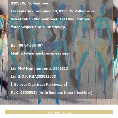
8325 BV, Vollenhove.
Presentatie - Kerkplein 10, 8325 BV Vollenhove
#weerribben #kopvanoverijssel #vollenhove
#steenwijkerland #kunstinkop
Bel:
06 54 686 467
Mail: art@mirriambouwmeester.nl
Lid FNV Kunstenbond: 5802813
Lid B.O.K RBA202012003
(
)
B
eroeps
O
rganisatie
K
unstenaars
KvK: 63539535 (
)
Art in Business-Kunst in bedrijven
Stel een vraag