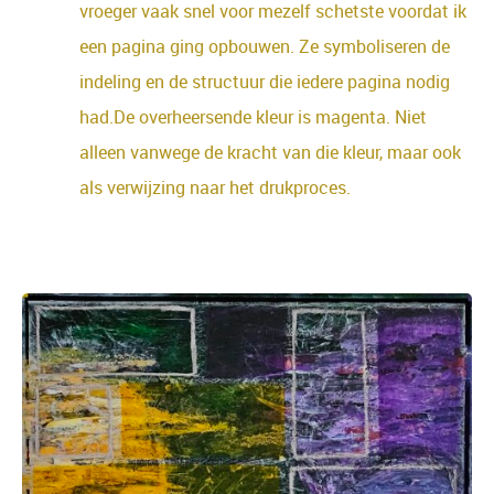
vroeger vaak snel voor mezelf schetste voordat ik
een pagina ging opbouwen. Ze symboliseren de
indeling en de structuur die iedere pagina nodig
had.De overheersende kleur is magenta. Niet
alleen vanwege de kracht van die kleur, maar ook
als verwijzing naar het drukproces.