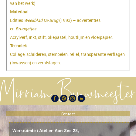
van het werk)
Materiaal
Edities
Weekblad De Brug
(1993) – advertenties
en
Bruggetjes
Acrylverf, inkt, stift, oliepastel, houtlijm en vloeipapier.
Techniek
Collage, schilderen, stempelen, reliëf, transparante verflagen
(inwassen) en vernislagen.
Contact
Werkruimte / Atelier Aan Zee 28,