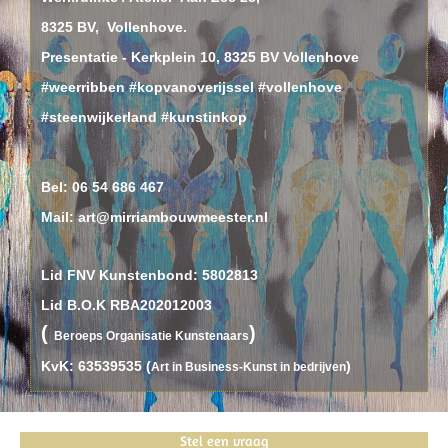
8325 BV, Vollenhove.
Presentatie - Kerkplein 10, 8325 BV Vollenhove
#weerribben #kopvanoverijssel #vollenhove
#steenwijkerland #kunstinkop
Bel:
06 54 686 467
Mail: art@mirriambouwmeester.nl
Lid FNV Kunstenbond: 5802813
Lid B.O.K RBA202012003
(
)
B
eroeps
O
rganisatie
K
unstenaars
KvK: 63539535 (
)
Art in Business-Kunst in bedrijven
Stel een vraag