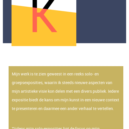
Mijn werk is te zien geweest in een reeks solo- en
groepsexposities, waarin ik steeds nieuwe aspecten van
mijn artistieke visie kon delen met een divers publiek. Iedere
expositie biedt de kans om mijn kunst in een nieuwe context
te presenteren en daarmee een ander verhaal te vertellen.
Tijdens mijn solo-exposities ligt de focus op mijn