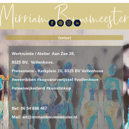
Contact
Werkruimte / Atelier Aan Zee 28,
8325 BV, Vollenhove.
Presentatie - Kerkplein 10, 8325 BV Vollenhove
#weerribben #kopvanoverijssel #vollenhove
#steenwijkerland #kunstinkop
Bel:
06 54 686 467
Mail: art@mirriambouwmeester.nl