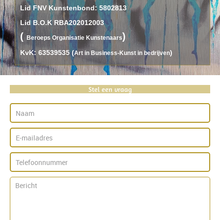
Lid FNV Kunstenbond: 5802813
Lid B.O.K RBA202012003
(
)
B
eroeps
O
rganisatie
K
unstenaars
KvK: 63539535 (
)
Art in Business-Kunst in bedrijven
Stel een vraag