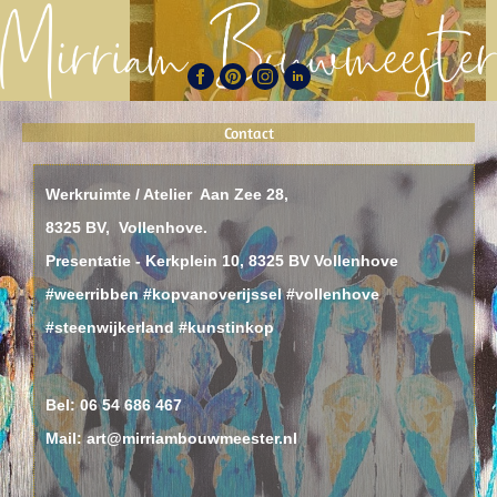
Contact
Werkruimte / Atelier Aan Zee 28,
8325 BV, Vollenhove.
Presentatie - Kerkplein 10, 8325 BV Vollenhove
#weerribben #kopvanoverijssel #vollenhove
#steenwijkerland #kunstinkop
Bel:
06 54 686 467
Mail: art@mirriambouwmeester.nl