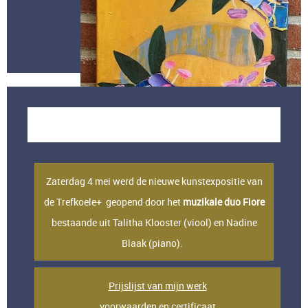
Trefkoele+
Dalfsen.Deelname in groeps expo met 4 werken, waaronder
de 6-luik Succisa pratensis, Dialoog 2x en IJsvogel.
Zaterdag 4 mei werd de nieuwe kunstexpositie van
de Trefkoele+ geopend door het
muzikale duo Fiore
bestaande uit Talitha Klooster (viool) en Nadine
Blaak (piano).
Prijslijst van mijn werk
voorwaarden en certificaat