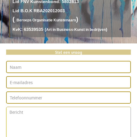
Lid FNV Kunstenbond: 5802813
Lid B.O.K RBA202012003
(
)
B
eroeps
O
rganisatie
K
unstenaars
KvK: 63539535 (
)
Art in Business-Kunst in bedrijven
Stel een vraag