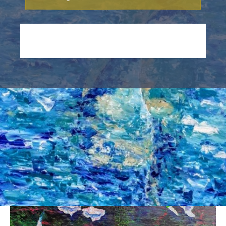
Afmeting: 60 x 120. Ingelijst, wit baklijst.
Techniek: paletmes en penseel, grof en detailtechniek.
Zilver-pen en acrylverf.
Materiaal: Acryl en modelleerpasta.
Vernis: zijdeglans