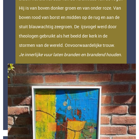
Hij is van boven donker groen en van onder roze. Van
boven rood van borst en midden op de rug en aan de
stuit blauwachtig zeegroen. De ijsvogel werd door
theologen gebruikt als het beeld der kerk in de
stormen van de wereld. Onvoorwaardelijke trouw.
Je innerlijke vuur laten branden en brandend houden.
Afmeting: 40 x 100. Ingelijst, wit baklijst.
Techniek:.paletmes en penseel, grof en
detailtechniek.
Materiaal: Acryl en modelleerpasta. vernis: zijdeglans
PRIJSLIJST