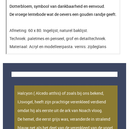
Dotterbloem, symbool van dankbaarheid en eenvoud.
De vroege lentebode wat de oevers een gouden randje geeft.
Afmeting: 60 x 80. Ingelijst, naturel baklijst.
Techniek:.paletmes en penseel, grof en detailtechniek.
Materiaal: Acryl en modelleerpasta. vernis: zijdeglans
IJsvogel.
Onvoorwaardelijke trouw
Halcyon ( Alcedo atthis) of zoals bij ons bekend,
IJsvogel, heeft zijn prachtige verenkleed verdiend
omdat hij als eerste uit de ark van Noach vloog.
De hemel, die eerst grijs was, veranderde in stralend
blauw net als het deel van de verenkleed van de vogel.