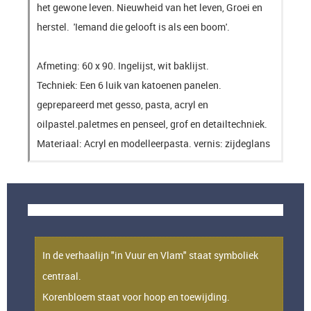
het gewone leven. Nieuwheid van het leven, Groei en
herstel. 'Iemand die gelooft is als een boom'.
Afmeting: 60 x 90. Ingelijst, wit baklijst.
Techniek: Een 6 luik van katoenen panelen.
geprepareerd met gesso, pasta, acryl en
oilpastel.paletmes en penseel, grof en detailtechniek.
Materiaal: Acryl en modelleerpasta. vernis: zijdeglans
2-luik Cornflower and Wheat. Symbool voor hoop en leven.
In de verhaalijn "in Vuur en Vlam" staat symboliek
centraal.
Korenbloem staat voor hoop en toewijding.