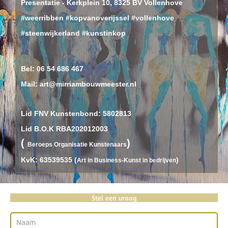
Presentatie - Kerkplein 10, 8325 BV Vollenhove
#weerribben #kopvanoverijssel #vollenhove
#steenwijkerland #kunstinkop
Bel:
06 54 686 467
Mail: art@mirriambouwmeester.nl
Lid FNV Kunstenbond: 5802813
Lid B.O.K RBA202012003
(
)
B
eroeps
O
rganisatie
K
unstenaars
KvK: 63539535 (
)
Art in Business-Kunst in bedrijven
Stel een vraag