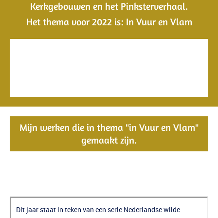
Kerkgebouwen en het Pinksterverhaal.
Het thema voor 2022 is: In Vuur en Vlam
Mijn werk is te zien, Gereformeerde Kerk Nijeveen, Dorpsstraat 7,
7948 BL, Nijeveen.
https://feestvandegeest.nl/ozwd/kerken/gereformeerde-kerk-
nijeveen/
Expositie data: Hemelvaartsdag) 26 mei t/m 29 mei en van
donderdag 2 juni t/m 6 juni. Verlenging tot 28 juni.
.
Kerk geopend van 13.00 – 17.00 uur en tijdens de dienst
Mijn werken die in thema "in Vuur en Vlam"
gemaakt zijn.
In Vuur en Vlam
Dit jaar staat in teken van een serie Nederlandse wilde