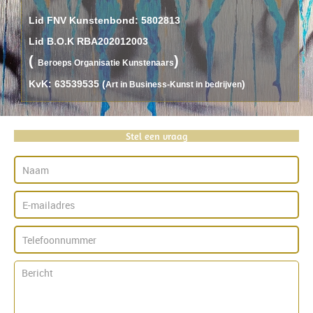
Lid FNV Kunstenbond: 5802813
Lid B.O.K RBA202012003
(
)
B
eroeps
O
rganisatie
K
unstenaars
KvK: 63539535 (
)
Art in Business-Kunst in bedrijven
Stel een vraag