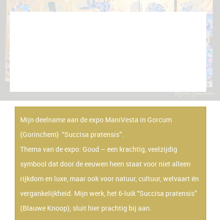
Thema GOUD
Opening zaterdag 21 juni 11.00 in het Gorcums
Museum,
inloop vanaf 10.30 uur
ManiVesta locaties
zaterdag 21 juni 11.30 – 17.00 en
zondag 22 juni 11.00 – 17.00 uur
Mijn deelname aan de expo ManiVesta in Gorcum
(Gorinchem) “Succisa pratensis”.
Thema van de expo: Goud – een krachtig, veelzijdig
symbool dat door de eeuwen heen staat voor niet alleen
rijkdom en luxe, maar ook voor natuur, cultuur, welvaart én
vergankelijkheid. Mijn werk, het 6-luik “Succisa pratensis”
(Blauwe Knoop), sluit hier prachtig bij aan.