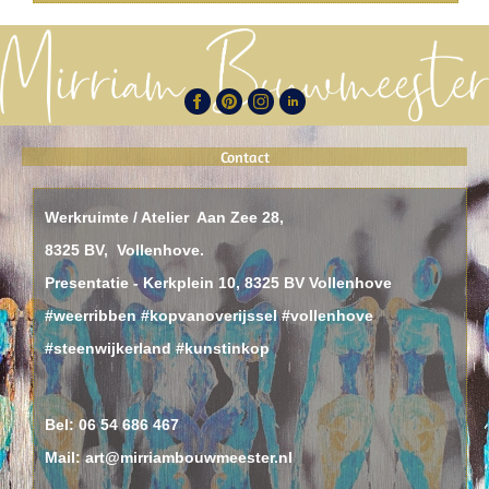
Contact
Werkruimte / Atelier Aan Zee 28,
8325 BV, Vollenhove.
Presentatie - Kerkplein 10, 8325 BV Vollenhove
#weerribben #kopvanoverijssel #vollenhove
#steenwijkerland #kunstinkop
Bel:
06 54 686 467
Mail: art@mirriambouwmeester.nl