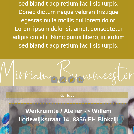
sed blandit acp retium facilisis turpis.
Donec dictum neque veloran tristique
egestas nulla mollis dui lorem dolor.
Lorem ipsum dolor sit amet, consectetur
adipis cin elit. Nunc purus libero, interdum
sed blandit acp retium facilisis turpis.
Contact
Werkruimte / Atelier -> Willem
Lodewijkstraat 14, 8356 EH Blokzijl