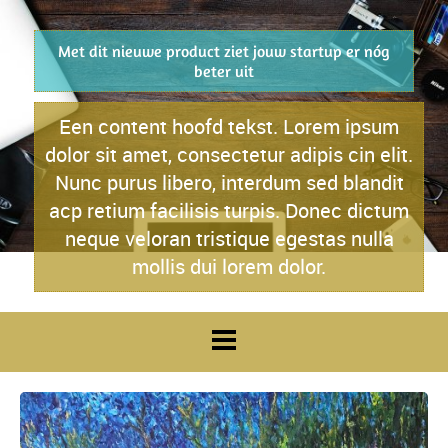
Met dit nieuwe product ziet jouw startup er nóg
beter uit
Een content hoofd tekst. Lorem ipsum
dolor sit amet, consectetur adipis cin elit.
Nunc purus libero, interdum sed blandit
acp retium facilisis turpis. Donec dictum
neque veloran tristique egestas nulla
mollis dui lorem dolor.