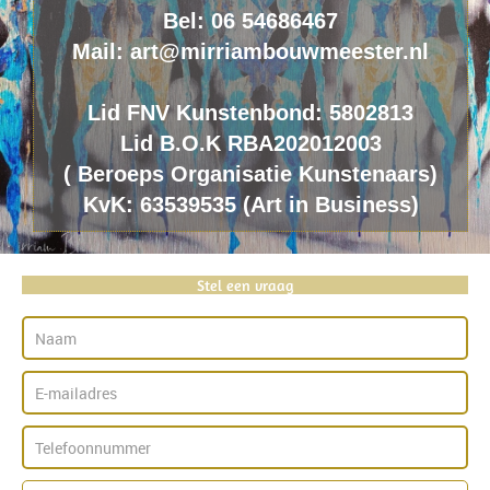
Bel: 06 54686467
Mail: art@mirriambouwmeester.nl
Lid FNV Kunstenbond: 5802813
Lid B.O.K RBA202012003
(
B
eroeps
O
rganisatie
K
unstenaars)
KvK: 63539535 (Art in Business)
Stel een vraag