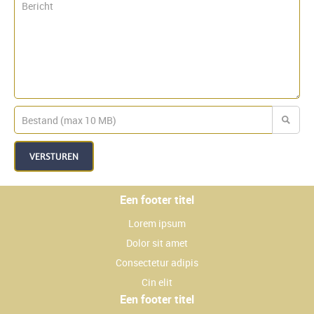
VERSTUREN
Een footer titel
Lorem ipsum
Dolor sit amet
Consectetur adipis
Cin elit
Een footer titel