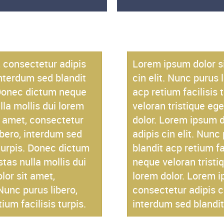
 consectetur adipis
Lorem ipsum dolor si
 interdum sed blandit
cin elit. Nunc purus 
. Donec dictum neque
acp retium facilisis
lla mollis dui lorem
veloran tristique ege
t amet, consectetur
dolor. Lorem ipsum d
libero, interdum sed
adipis cin elit. Nunc
 turpis. Donec dictum
blandit acp retium fa
tas nulla mollis dui
neque veloran tristi
lor sit amet,
lorem dolor. Lorem i
 Nunc purus libero,
consectetur adipis ci
ium facilisis turpis.
interdum sed blandit 