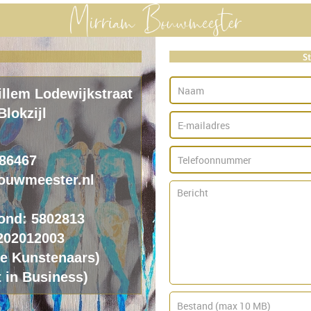
S
illem Lodewijkstraat
Blokzijl
686467
ouwmeester.nl
ond: 5802813
202012003
ie
K
unstenaars)
 in Business)