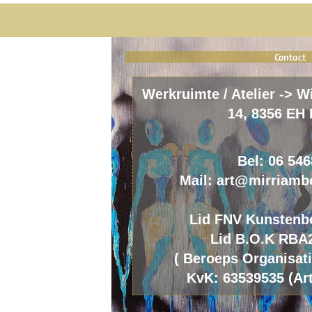
Contact
Werkruimte / Atelier -> W
14, 8356 EH 
Bel: 06 54
Mail: art@mirriamb
Lid FNV Kunstenb
Lid B.O.K RBA
(
B
eroeps
O
rganisat
KvK: 63539535 (Art