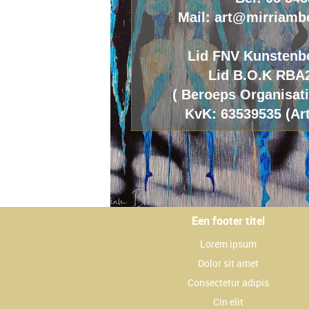
Mail: art@mirriamb
Lid FNV Kunstenb
Lid B.O.K RBA
(
B
eroeps
O
rganisat
KvK: 63539535 (Art
Een footer titel
Lorem ipsum
Dolor sit amet
Consectetur adipis
Cin elit