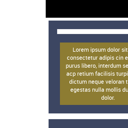
Een content subheadin
Lorem ipsum dolor sit
consectetur adipis cin e
purus libero, interdum s
acp retium facilisis turp
dictum neque veloran t
egestas nulla mollis d
dolor.