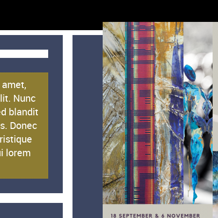
g
 amet,
lit. Nunc
ed blandit
is. Donec
ristique
ui lorem