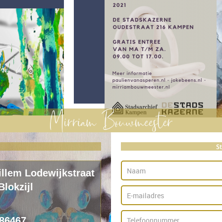
S
illem Lodewijkstraat
Blokzijl
686467