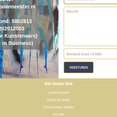
ouwmeester.nl
ond: 5802813
202012003
ie
K
unstenaars)
 in Business)
VERSTUREN
Een footer titel
Lorem ipsum
Dolor sit amet
Consectetur adipis
Cin elit