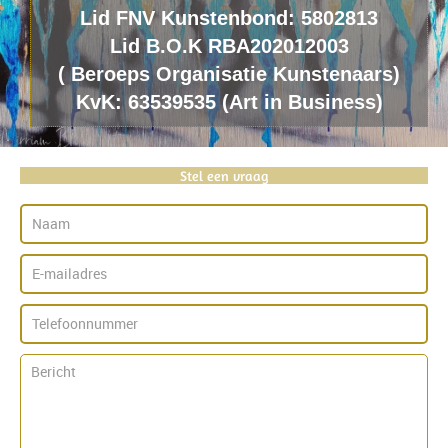
Lid FNV Kunstenbond: 5802813
Lid B.O.K RBA202012003
(
B
eroeps
O
rganisatie
K
unstenaars)
KvK: 63539535 (Art in Business)
Stel een vraag