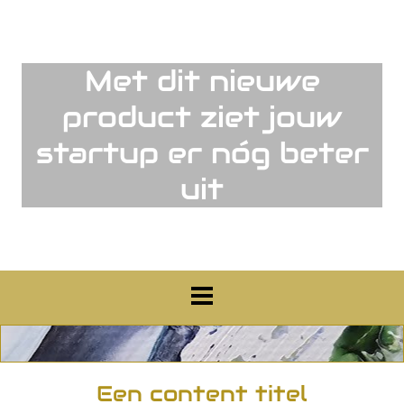
Met dit nieuwe
product ziet jouw
startup er nóg beter
uit
Een content titel