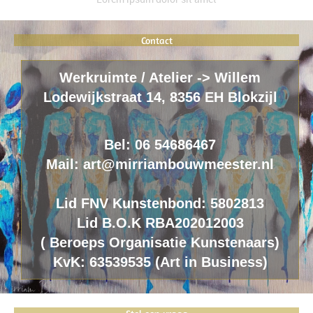
Contact
Werkruimte / Atelier -> Willem
Lodewijkstraat 14, 8356 EH Blokzijl
Bel: 06 54686467
Mail: art@mirriambouwmeester.nl
Lid FNV Kunstenbond: 5802813
Lid B.O.K RBA202012003
(
B
eroeps
O
rganisatie
K
unstenaars)
KvK: 63539535 (Art in Business)