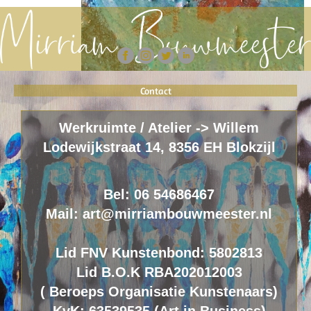
Contact
Werkruimte / Atelier -> Willem
Lodewijkstraat 14, 8356 EH Blokzijl
Bel: 06 54686467
Mail: art@mirriambouwmeester.nl
Lid FNV Kunstenbond: 5802813
Lid B.O.K RBA202012003
(
B
eroeps
O
rganisatie
K
unstenaars)