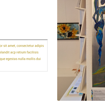
heading
or sit amet, consectetur adipis
blandit acp retium facilisis
que egestas nulla mollis dui