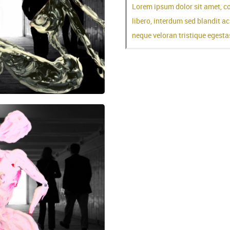
Lorem ipsum dolor sit amet, co
libero, interdum sed blandit ac
neque veloran tristique egestas