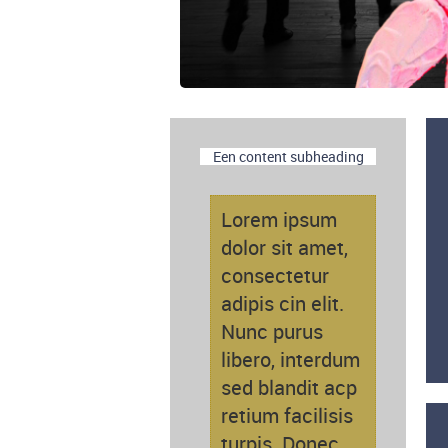
Een content subheading
Lorem ipsum
dolor sit amet,
consectetur
adipis cin elit.
Nunc purus
libero, interdum
sed blandit acp
retium facilisis
turpis. Donec