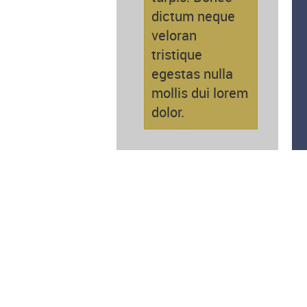
dictum neque
veloran
tristique
egestas nulla
mollis dui lorem
dolor.