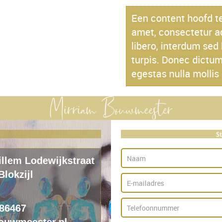
Een content hoofd te
amet, consectetur ad
libero, interdum sed 
turpis. Donec dictum
egestas nulla mollis 
S
illem Lodewijkstraat
Blokzijl
686467