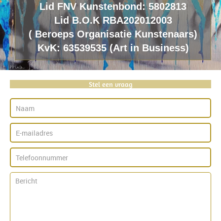
Lid FNV Kunstenbond: 5802813
Lid B.O.K RBA202012003
(
B
eroeps
O
rganisatie
K
unstenaars)
KvK: 63539535 (Art in Business)
Stel een vraag